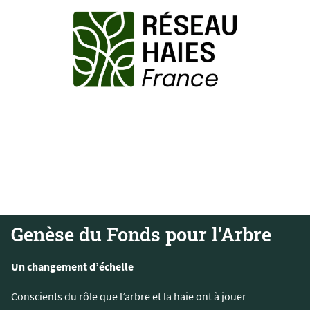
de haies et ainsi faire de l’arbre champêtre un catalyseur des
pour les accompagner dans la plantation et la restauration
auprès des agriculteurs, des acteurs publics et des citoyens
territoires et dans l’action, ce réseau d’opérateurs agit
collectivités, des fédérations de chasse, etc. Ancré sur les
naturels régionaux, des syndicats de bassins versant, des
l’arbre et la haie, des chambres d’agricultures, des Parcs
organismes différents tels que des associations dédiées à
la haie et de l’arbre champêtre, fédérant plus de 500
Haies France) est devenue le réseau français des experts de
Créé en 2007, l'Afac-Agroforesteries (aujourd’hui Réseau
Genèse du Fonds pour l'Arbre
Un changement d’échelle
Conscients du rôle que l’arbre et la haie ont à jouer